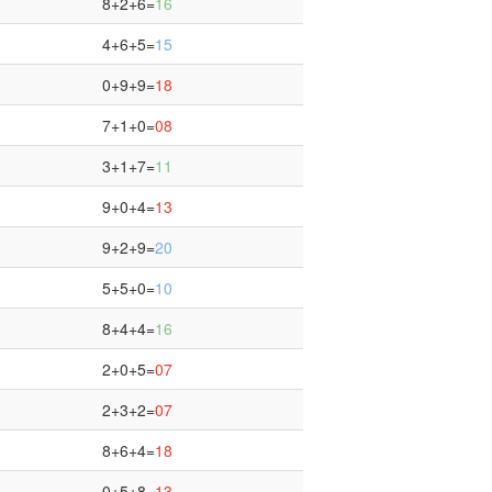
8+2+6=
16
4+6+5=
15
0+9+9=
18
7+1+0=
08
3+1+7=
11
9+0+4=
13
9+2+9=
20
5+5+0=
10
8+4+4=
16
2+0+5=
07
2+3+2=
07
8+6+4=
18
0+5+8=
13