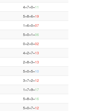
4+7+0=
11
5+8+6=
19
1+6+0=
07
5+0+1=
06
0+2+0=
02
4+2+7=
13
2+8+3=
13
5+0+5=
10
3+7+2=
12
1+7+9=
17
5+8+3=
16
5+0+7=
12