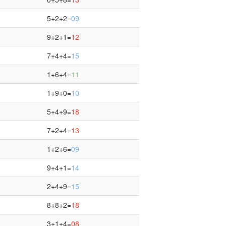
5+2+2=
09
9+2+1=
12
7+4+4=
15
1+6+4=
11
1+9+0=
10
5+4+9=
18
7+2+4=
13
1+2+6=
09
9+4+1=
14
2+4+9=
15
8+8+2=
18
3+1+4=
08