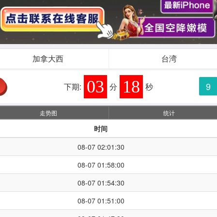
加拿大西
台湾
03
17
9
下期:
分
秒
走势图
统计
时间
08-07 02:01:30
08-07 01:58:00
08-07 01:54:30
08-07 01:51:00