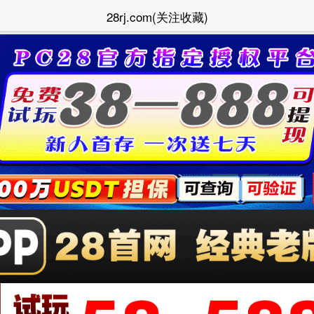
28rj.com(关注收藏)