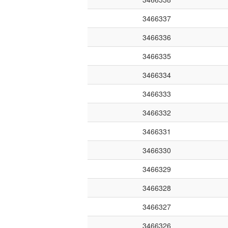
3466337
3466336
3466335
3466334
3466333
3466332
3466331
3466330
3466329
3466328
3466327
3466326