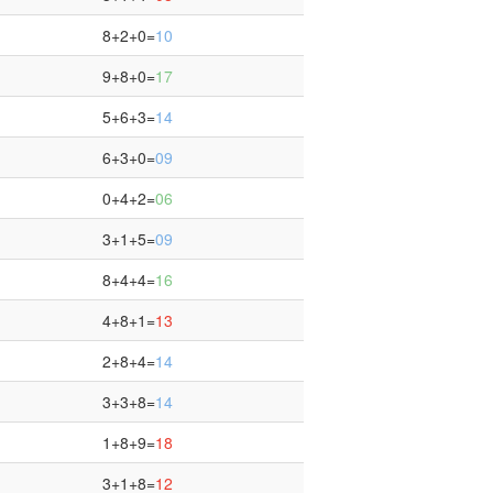
8+2+0=
10
9+8+0=
17
5+6+3=
14
6+3+0=
09
0+4+2=
06
3+1+5=
09
8+4+4=
16
4+8+1=
13
2+8+4=
14
3+3+8=
14
1+8+9=
18
3+1+8=
12