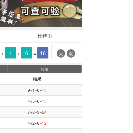
比特币
1
6
16
+
+
=
大
双
预测
结果
9+1+6=
16
4+5+6=
15
7+8+9=
24
4+2+6=
12