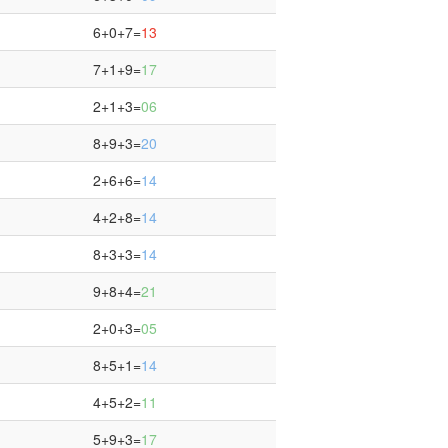
6+0+7=
13
7+1+9=
17
2+1+3=
06
8+9+3=
20
2+6+6=
14
4+2+8=
14
8+3+3=
14
9+8+4=
21
2+0+3=
05
8+5+1=
14
4+5+2=
11
5+9+3=
17