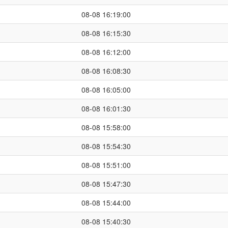
08-08 16:19:00
08-08 16:15:30
08-08 16:12:00
08-08 16:08:30
08-08 16:05:00
08-08 16:01:30
08-08 15:58:00
08-08 15:54:30
08-08 15:51:00
08-08 15:47:30
08-08 15:44:00
08-08 15:40:30