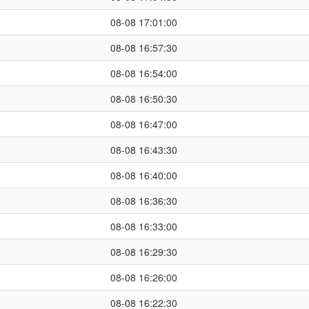
08-08 17:01:00
08-08 16:57:30
08-08 16:54:00
08-08 16:50:30
08-08 16:47:00
08-08 16:43:30
08-08 16:40:00
08-08 16:36:30
08-08 16:33:00
08-08 16:29:30
08-08 16:26:00
08-08 16:22:30