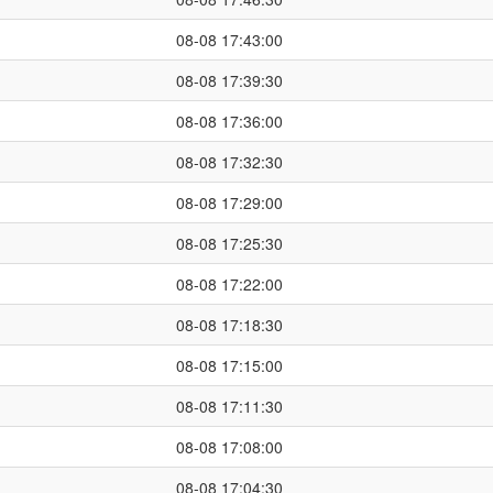
+
+
=
6
8
6
20
08-08 17:43:00
08-08 17:39:30
08-08 17:36:00
08-08 17:32:30
刷新
截止第
3467043
期开奖：
00:40
秒
08-08 17:29:00
08-08 17:25:30
08-08 17:22:00
08-08 17:18:30
08-08 17:15:00
08-08 17:11:30
08-08 17:08:00
08-08 17:04:30