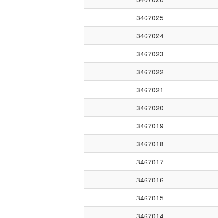
3467025
3467024
3467023
3467022
3467021
3467020
3467019
3467018
3467017
3467016
3467015
3467014