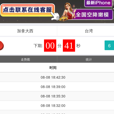
加拿大西
台湾
00
40
6
下期:
分
秒
走势图
统计
时间
08-08 18:42:30
08-08 18:39:00
08-08 18:35:30
08-08 18:32:00