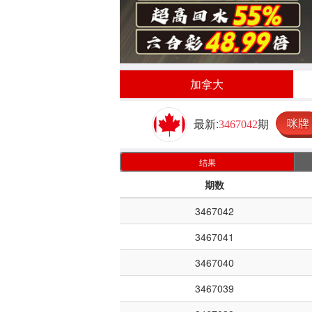
加拿大
咪牌
最新:
期
3467042
结果
期数
3467042
3467041
3467040
3467039