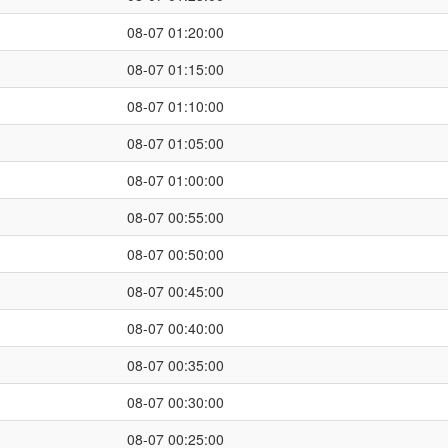
08-07 01:20:00
08-07 01:15:00
08-07 01:10:00
08-07 01:05:00
08-07 01:00:00
08-07 00:55:00
08-07 00:50:00
08-07 00:45:00
08-07 00:40:00
08-07 00:35:00
08-07 00:30:00
08-07 00:25:00