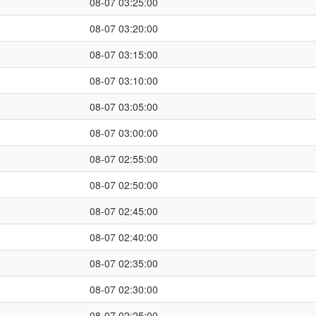
08-07 03:25:00
08-07 03:20:00
08-07 03:15:00
08-07 03:10:00
08-07 03:05:00
08-07 03:00:00
08-07 02:55:00
08-07 02:50:00
第
61493
开奖结果
08-07 02:45:00
08-07 02:40:00
08-07 02:35:00
08-07 02:30:00
08-07 02:25:00