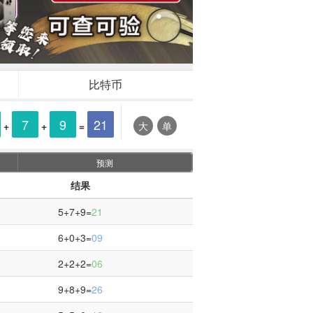
比特币
7
9
21
+
+
=
大
单
预测
结果
5+7+9=
21
6+0+3=
09
2+2+2=
06
9+8+9=
26