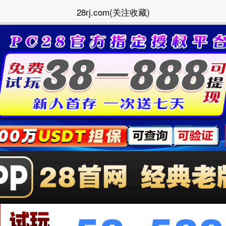
28rj.com(关注收藏)