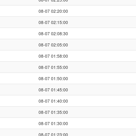
+
+
=
5
7
9
21
08-07 02:20:00
08-07 02:15:00
08-07 02:08:30
08-07 02:05:00
刷新
截止第
61494
期开奖：
02:48
秒
08-07 01:58:00
08-07 01:55:00
08-07 01:50:00
08-07 01:45:00
08-07 01:40:00
08-07 01:35:00
08-07 01:30:00
08-07 01:23:00