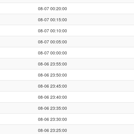
08-07 00:20:00
08-07 00:15:00
08-07 00:10:00
08-07 00:05:00
08-07 00:00:00
08-06 23:55:00
08-06 23:50:00
08-06 23:45:00
08-06 23:40:00
08-06 23:35:00
08-06 23:30:00
08-06 23:25:00