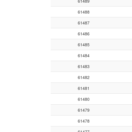
61489
61488
61487
61486
61485
61484
61483
61482
61481
61480
61479
61478
61477