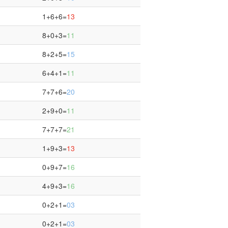
1+6+6=
13
8+0+3=
11
8+2+5=
15
6+4+1=
11
7+7+6=
20
2+9+0=
11
7+7+7=
21
1+9+3=
13
0+9+7=
16
4+9+3=
16
0+2+1=
03
0+2+1=
03